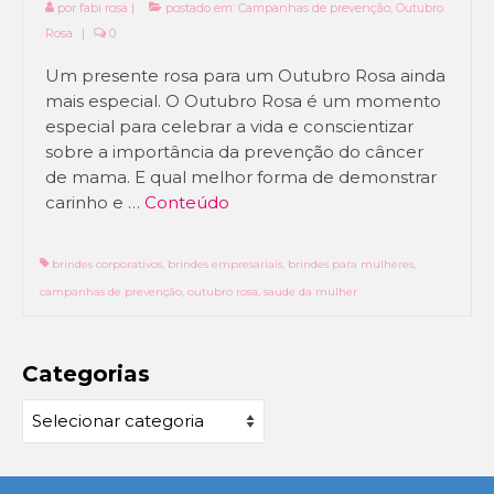
por
fabi rosa
|
postado em:
Campanhas de prevenção
,
Outubro
Rosa
|
0
Setembro Amarelo
Um presente rosa para um Outubro Rosa ainda
Outubro Rosa
mais especial. O Outubro Rosa é um momento
especial para celebrar a vida e conscientizar
Novembro Azul
sobre a importância da prevenção do câncer
Outras campanhas de prevenção
de mama. E qual melhor forma de demonstrar
carinho e …
Conteúdo
Copa do mundo 2026
Festa Caipira
brindes corporativos
,
brindes empresariais
,
brindes para mulheres
,
campanhas de prevenção
,
outubro rosa
,
saude da mulher
QUEM SOMOS
CONTATO
Categorias
EM DESTAQUE
Categorias