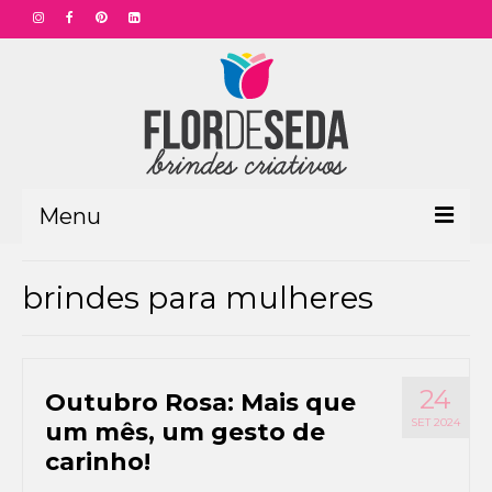
Menu
HOME
brindes para mulheres
PRODUTOS
Aniversário Funcionário
24
Outubro Rosa: Mais que
Aniversário Corporativo
SET 2024
um mês, um gesto de
Dia das Mães
carinho!
Dia dos Pais