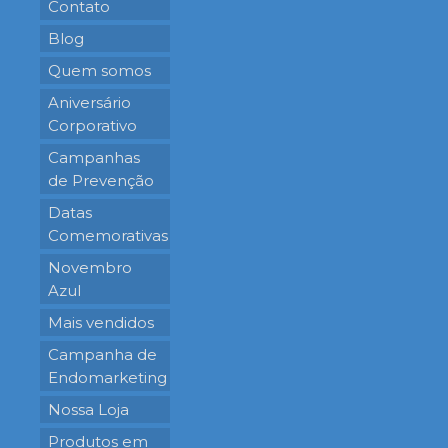
Contato
Blog
Quem somos
Aniversário
Corporativo
Campanhas
de Prevenção
Datas
Comemorativas
Novembro
Azul
Mais vendidos
Campanha de
Endomarketing
Nossa Loja
Produtos em