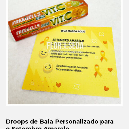
Setembro Amarelo
Outubro Rosa
Novembro Azul
Outras campanhas de prevenção
Copa do mundo 2026
Festa Caipira
QUEM SOMOS
CONTATO
EM DESTAQUE
Droops de Bala Personalizado para
o Setembro Amarelo