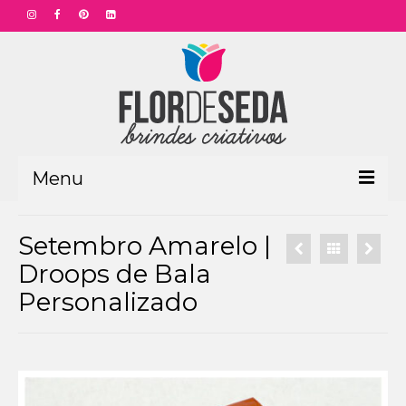
Menu
HOME
Setembro Amarelo |
PRODUTOS
Droops de Bala
Personalizado
Aniversário Funcionário
Aniversário Corporativo
Dia das Mães
Dia dos Pais