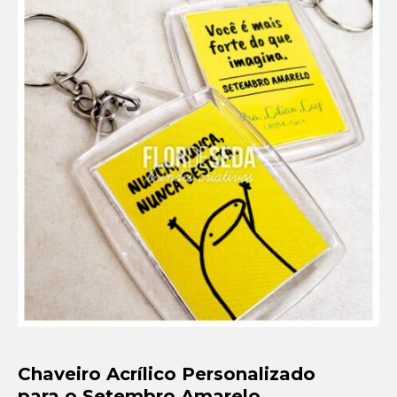
Setembro Amarelo
Outubro Rosa
Novembro Azul
Outras campanhas de prevenção
Copa do mundo 2026
Festa Caipira
QUEM SOMOS
CONTATO
EM DESTAQUE
Chaveiro Acrílico Personalizado
para o Setembro Amarelo