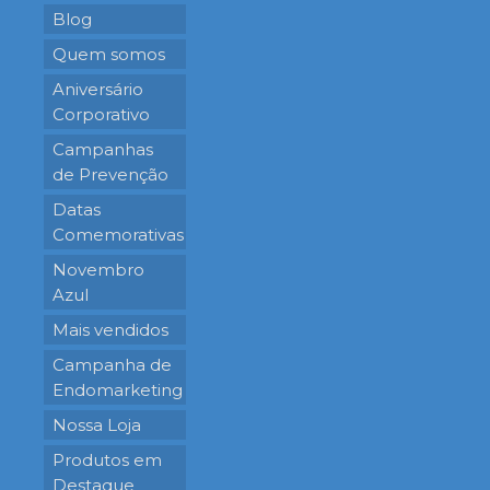
Blog
Quem somos
Aniversário
Corporativo
Campanhas
de Prevenção
Datas
Comemorativas
Novembro
Azul
Mais vendidos
Campanha de
Endomarketing
Nossa Loja
Produtos em
Destaque