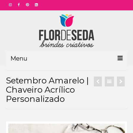
Menu
HOME
Setembro Amarelo |
PRODUTOS
Chaveiro Acrílico
Personalizado
Aniversário Funcionário
Aniversário Corporativo
Dia das Mães
Dia dos Pais