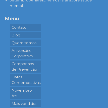
Setembro Amarelo: Vamos falar sobre saúde
mental!
Menu
Contato
Blog
Quem somos
Aniversário
Corporativo
Campanhas
de Prevenção
Datas
Comemorativas
Novembro
Azul
Mais vendidos