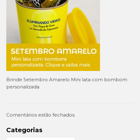
Setembro Amarelo
Outubro Rosa
Novembro Azul
Outras campanhas de prevenção
Copa do mundo 2026
Festa Caipira
Brinde Setembro Amarelo Mini lata com bombom
QUEM SOMOS
personalizada
CONTATO
EM DESTAQUE
Comentários estão fechados.
Categorias