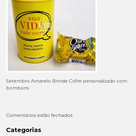
Setembro Amarelo
Outubro Rosa
Novembro Azul
Outras campanhas de prevenção
Copa do mundo 2026
Festa Caipira
Setembro Amarelo Brinde Cofre personalizado com
QUEM SOMOS
bombons
CONTATO
EM DESTAQUE
Comentários estão fechados.
Categorias