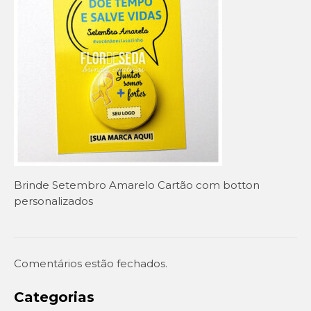
Setembro Amarelo
Outubro Rosa
Novembro Azul
Outras campanhas de prevenção
Copa do mundo 2026
Festa Caipira
Brinde Setembro Amarelo Cartão com botton
QUEM SOMOS
personalizados
CONTATO
EM DESTAQUE
Comentários estão fechados.
Categorias