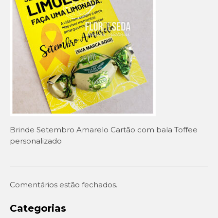
Setembro Amarelo
Outubro Rosa
Novembro Azul
Outras campanhas de prevenção
Copa do mundo 2026
Festa Caipira
Brinde Setembro Amarelo Cartão com bala Toffee
QUEM SOMOS
personalizado
CONTATO
EM DESTAQUE
Comentários estão fechados.
Categorias