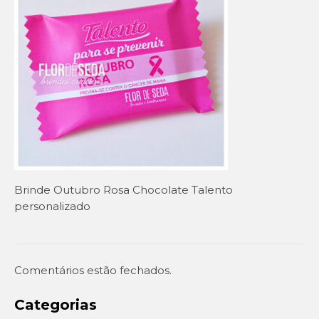
Setembro Amarelo
Outubro Rosa
Novembro Azul
Outras campanhas de prevenção
Copa do mundo 2026
Festa Caipira
Brinde Outubro Rosa Chocolate Talento
QUEM SOMOS
personalizado
CONTATO
EM DESTAQUE
Comentários estão fechados.
Categorias