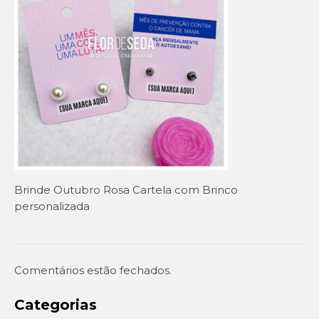
Setembro Amarelo
Outubro Rosa
Novembro Azul
Outras campanhas de prevenção
Copa do mundo 2026
Festa Caipira
Brinde Outubro Rosa Cartela com Brinco
QUEM SOMOS
personalizada
CONTATO
EM DESTAQUE
Comentários estão fechados.
Categorias