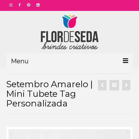
Menu
HOME
Setembro Amarelo |
PRODUTOS
Mini Tubete Tag
Personalizada
Aniversário Funcionário
Aniversário Corporativo
Dia das Mães
Dia dos Pais