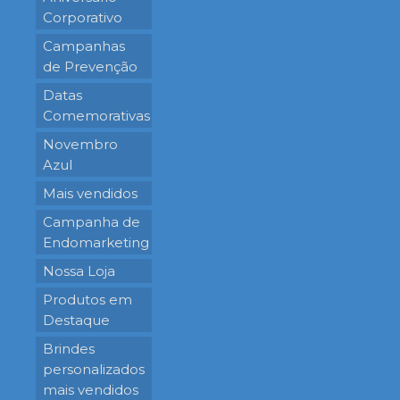
Corporativo
Campanhas
de Prevenção
Datas
Comemorativas
Novembro
Azul
Mais vendidos
Campanha de
Endomarketing
Nossa Loja
Produtos em
Destaque
Brindes
personalizados
mais vendidos