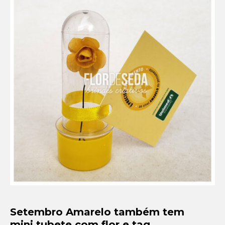
Setembro Amarelo
Outubro Rosa
Novembro Azul
Outras campanhas de prevenção
Copa do mundo 2026
Festa Caipira
QUEM SOMOS
CONTATO
EM DESTAQUE
Setembro Amarelo também tem
mini tubete com flor e tag