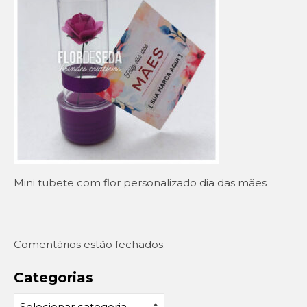
Setembro Amarelo
Outubro Rosa
Novembro Azul
Outras campanhas de prevenção
Copa do mundo 2026
Festa Caipira
Mini tubete com flor personalizado dia das mães
QUEM SOMOS
CONTATO
EM DESTAQUE
Comentários estão fechados.
Categorias
Categorias