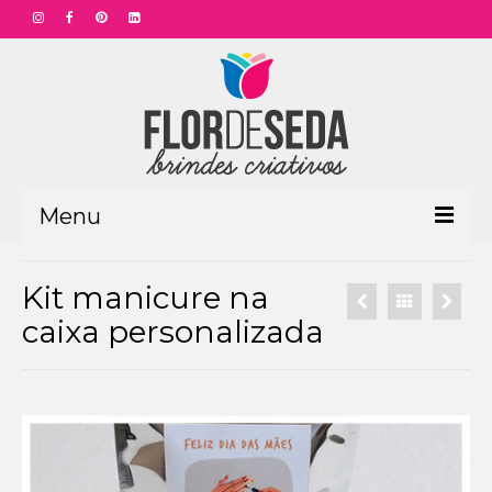
Menu
HOME
Kit manicure na
PRODUTOS
caixa personalizada
Aniversário Funcionário
Aniversário Corporativo
Dia das Mães
Dia dos Pais