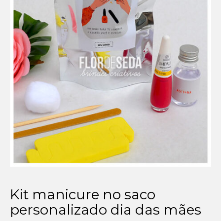
Setembro Amarelo
Outubro Rosa
Novembro Azul
Outras campanhas de prevenção
Copa do mundo 2026
Festa Caipira
QUEM SOMOS
CONTATO
EM DESTAQUE
Kit manicure no saco
personalizado dia das mães