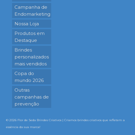
Campanha de
Endomarketing
Nossa Loja
Produtos em
Destaque
Brindes
personalizados
mais vendidos
Copa do
mundo 2026
Outras
campanhas de
prevenção
© 2026 Flor de Seda Brindes Criativos | Criamos brindes criativos que refletem a
essência da sua marca!