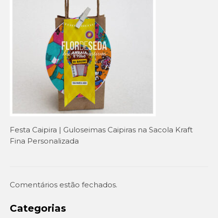
Setembro Amarelo
Outubro Rosa
Novembro Azul
Outras campanhas de prevenção
Copa do mundo 2026
Festa Caipira
Festa Caipira | Guloseimas Caipiras na Sacola Kraft
QUEM SOMOS
Fina Personalizada
CONTATO
EM DESTAQUE
Comentários estão fechados.
Categorias