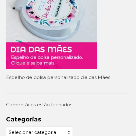
Setembro Amarelo
Outubro Rosa
Novembro Azul
Outras campanhas de prevenção
Copa do mundo 2026
Festa Caipira
Espelho de bolsa personalizado dia das Mães
QUEM SOMOS
CONTATO
Comentários estão fechados.
EM DESTAQUE
Categorias
Categorias