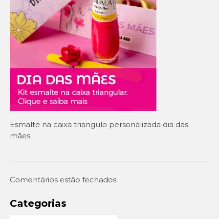
Setembro Amarelo
Outubro Rosa
Novembro Azul
Outras campanhas de prevenção
Copa do mundo 2026
Festa Caipira
Esmalte na caixa triangulo personalizada dia das
QUEM SOMOS
mães
CONTATO
EM DESTAQUE
Comentários estão fechados.
Categorias