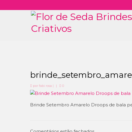
brinde_setembro_amarel
por
fabi rosa
|
|
0
Brinde Setembro Amarelo Droops de bala pe
Comentários estão fechados.