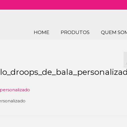
HOME
PRODUTOS
QUEM SO
o_droops_de_bala_personaliza
rsonalizado