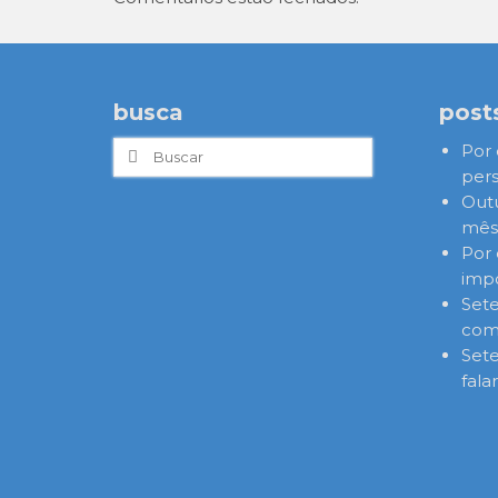
busca
post
Buscar
Por 
por:
pers
Out
mês,
Por 
imp
Set
com
Set
fala