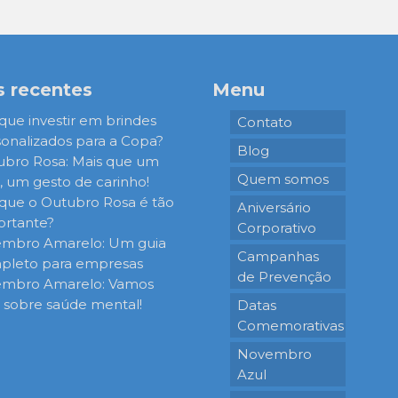
s recentes
Menu
que investir em brindes
Contato
onalizados para a Copa?
Blog
ubro Rosa: Mais que um
Quem somos
 um gesto de carinho!
que o Outubro Rosa é tão
Aniversário
ortante?
Corporativo
embro Amarelo: Um guia
Campanhas
pleto para empresas
de Prevenção
embro Amarelo: Vamos
r sobre saúde mental!
Datas
Comemorativas
Novembro
Azul