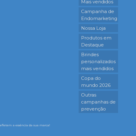
Mais vendidos
Campanha de
Endomarketing
Nossa Loja
Produtos em
Destaque
Brindes
personalizados
mais vendidos
Copa do
mundo 2026
Outras
campanhas de
prevenção
 refletem a essência da sua marca!