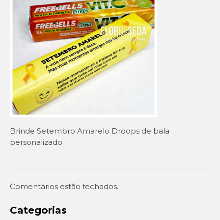
Setembro Amarelo
Outubro Rosa
Novembro Azul
Outras campanhas de prevenção
Copa do mundo 2026
Festa Caipira
Brinde Setembro Amarelo Droops de bala
QUEM SOMOS
personalizado
CONTATO
EM DESTAQUE
Comentários estão fechados.
Categorias