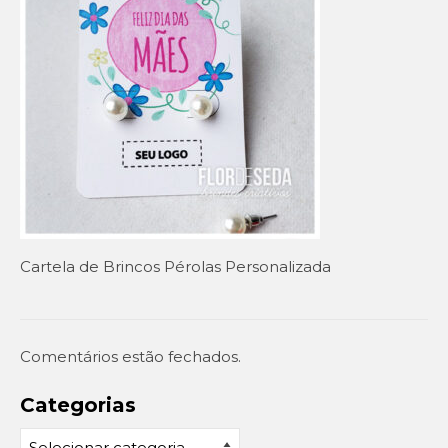
Setembro Amarelo
Outubro Rosa
Novembro Azul
Outras campanhas de prevenção
Copa do mundo 2026
Festa Caipira
Cartela de Brincos Pérolas Personalizada
QUEM SOMOS
CONTATO
EM DESTAQUE
Comentários estão fechados.
Categorias
Categorias