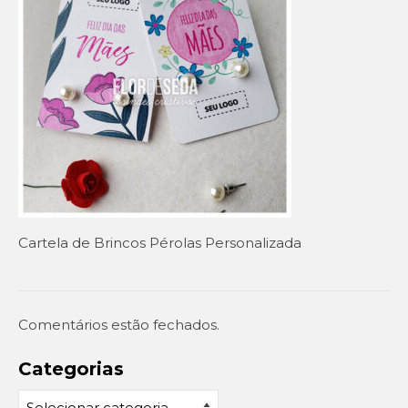
Setembro Amarelo
Outubro Rosa
Novembro Azul
Outras campanhas de prevenção
Copa do mundo 2026
Festa Caipira
Cartela de Brincos Pérolas Personalizada
QUEM SOMOS
CONTATO
EM DESTAQUE
Comentários estão fechados.
Categorias
Categorias