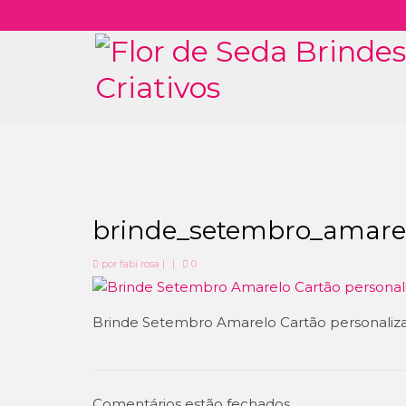
brinde_setembro_amarel
por
fabi rosa
|
|
0
Brinde Setembro Amarelo Cartão personaliz
Comentários estão fechados.