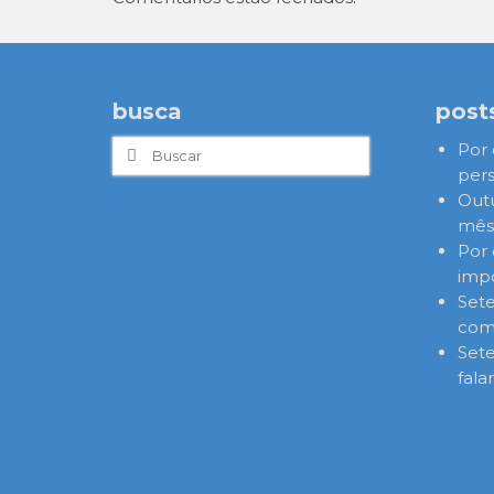
busca
post
Buscar
Por 
por:
pers
Out
mês,
Por 
imp
Set
com
Set
fala