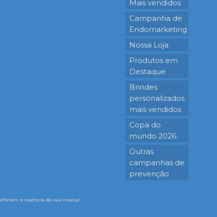
Mais vendidos
Campanha de
Endomarketing
Nossa Loja
Produtos em
Destaque
Brindes
personalizados
mais vendidos
Copa do
mundo 2026
Outras
campanhas de
prevenção
 refletem a essência da sua marca!