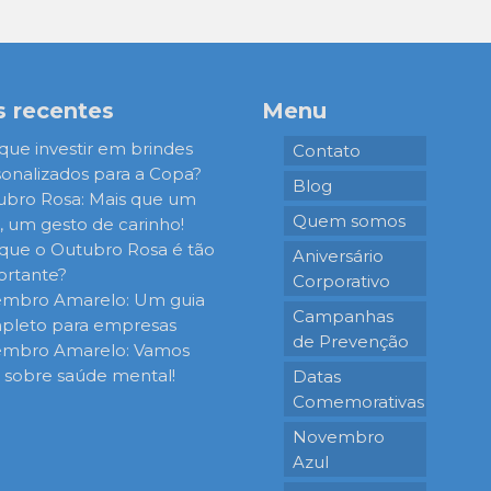
s recentes
Menu
que investir em brindes
Contato
onalizados para a Copa?
Blog
ubro Rosa: Mais que um
Quem somos
 um gesto de carinho!
que o Outubro Rosa é tão
Aniversário
ortante?
Corporativo
embro Amarelo: Um guia
Campanhas
pleto para empresas
de Prevenção
embro Amarelo: Vamos
r sobre saúde mental!
Datas
Comemorativas
Novembro
Azul