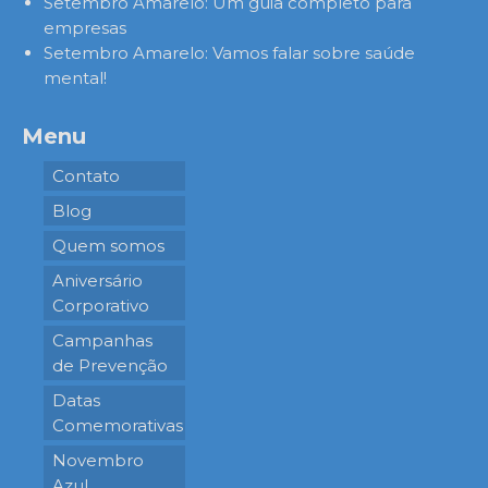
Setembro Amarelo: Um guia completo para
empresas
Setembro Amarelo: Vamos falar sobre saúde
mental!
Menu
Contato
Blog
Quem somos
Aniversário
Corporativo
Campanhas
de Prevenção
Datas
Comemorativas
Novembro
Azul