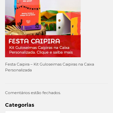
Setembro Amarelo
Outubro Rosa
Novembro Azul
Outras campanhas de prevenção
Copa do mundo 2026
Festa Caipira
Festa Caipira – Kit Guloseimas Caipiras na Caixa
QUEM SOMOS
Personalizada
CONTATO
EM DESTAQUE
Comentários estão fechados.
Categorias