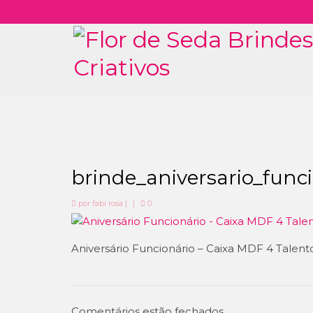
brinde_aniversario_func
por
fabi rosa
|
|
0
Aniversário Funcionário – Caixa MDF 4 Talent
Comentários estão fechados.