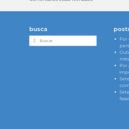
busca
post
Buscar
Por 
por:
pers
Out
mês,
Por 
imp
Set
com
Set
fala