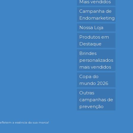
Mais vendidos
Campanha de
Endomarketing
Nossa Loja
Produtos em
Destaque
Brindes
personalizados
mais vendidos
Copa do
mundo 2026
Outras
campanhas de
prevenção
 refletem a essência da sua marca!