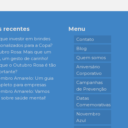
s recentes
Menu
que investir em brindes
Contato
onalizados para a Copa?
Blog
ubro Rosa: Mais que um
Quem somos
 um gesto de carinho!
que o Outubro Rosa é tão
Aniversário
ortante?
Corporativo
embro Amarelo: Um guia
Campanhas
pleto para empresas
de Prevenção
embro Amarelo: Vamos
r sobre saúde mental!
Datas
Comemorativas
Novembro
Azul