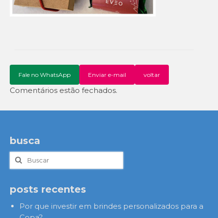
Fale no WhatsApp
Enviar e-mail
voltar
Comentários estão fechados.
busca
Buscar
por:
posts recentes
Por que investir em brindes personalizados para a
Copa?