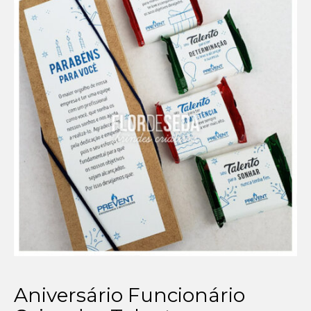
Setembro Amarelo
Outubro Rosa
Novembro Azul
Outras campanhas de prevenção
Copa do mundo 2026
Festa Caipira
QUEM SOMOS
CONTATO
EM DESTAQUE
Aniversário Funcionário