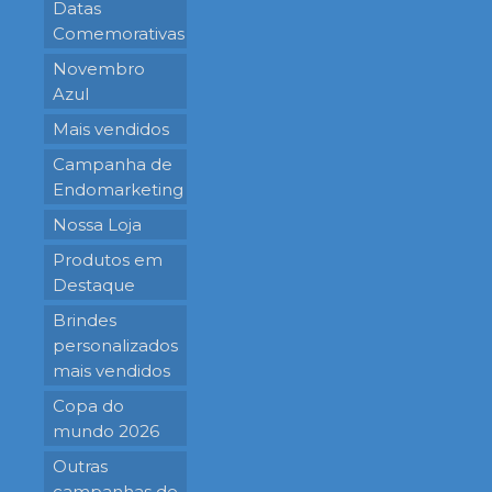
Datas
Comemorativas
Novembro
Azul
Mais vendidos
Campanha de
Endomarketing
Nossa Loja
Produtos em
Destaque
Brindes
personalizados
mais vendidos
Copa do
mundo 2026
Outras
campanhas de