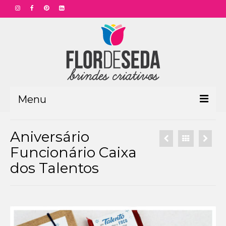
Menu
HOME
Aniversário
PRODUTOS
Funcionário Caixa
dos Talentos
Aniversário Funcionário
Aniversário Corporativo
Dia das Mães
Dia dos Pais