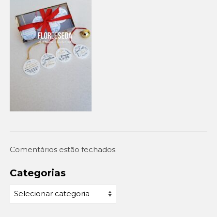
Setembro Amarelo
Outubro Rosa
Novembro Azul
Outras campanhas de prevenção
Copa do mundo 2026
Festa Caipira
QUEM SOMOS
Comentários estão fechados.
CONTATO
EM DESTAQUE
Categorias
Categorias