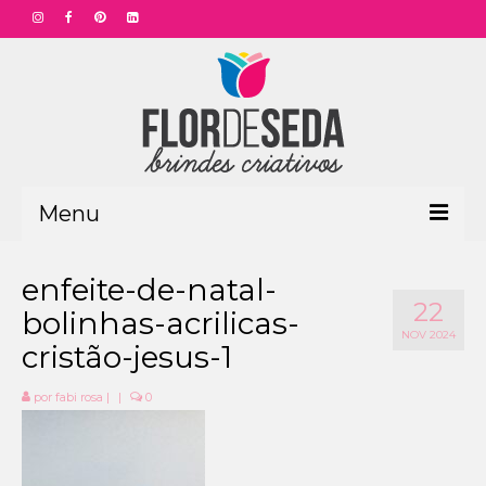
Menu
HOME
enfeite-de-natal-
22
PRODUTOS
bolinhas-acrilicas-
NOV 2024
cristão-jesus-1
Aniversário Funcionário
Aniversário Corporativo
por
fabi rosa
|
|
0
Dia das Mães
Dia dos Pais