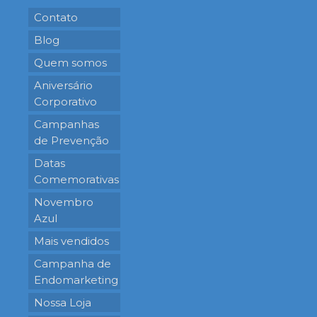
Contato
Blog
Quem somos
Aniversário
Corporativo
Campanhas
de Prevenção
Datas
Comemorativas
Novembro
Azul
Mais vendidos
Campanha de
Endomarketing
Nossa Loja